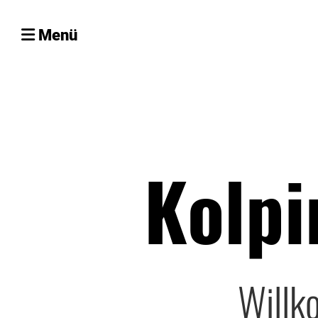
Menü
Kolp
Willk