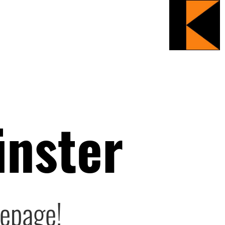
nster
epage!